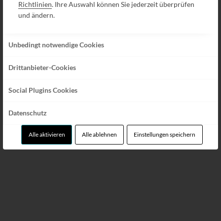
Richtlinien
. Ihre Auswahl können Sie jederzeit überprüfen
und ändern.
Unbedingt notwendige Cookies
Drittanbieter-Cookies
Social Plugins Cookies
Wir l
i
eben
Datenschutz
di
Alle aktivieren
Alle ablehnen
Einstellungen speichern