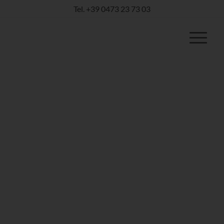
Tel.
+39 0473 23 73 03